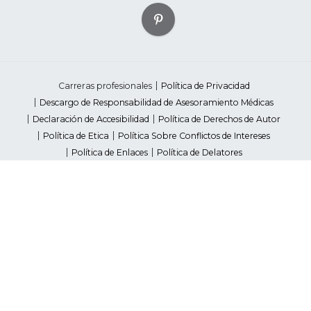
Carreras profesionales
Política de Privacidad
Descargo de Responsabilidad de Asesoramiento Médicas
Declaración de Accesibilidad
Política de Derechos de Autor
Política de Etica
Política Sobre Conflictos de Intereses
Política de Enlaces
Política de Delatores
Pautas de Contenido Editorial
Proveedores
Avisos de Recaudación de Fondos Estatales
Your Privacy Rights
©2026 American Heart Association, Inc. All rights reserved.
Unauthorized use prohibited.
The American Heart Association is a qualified 501(c)(3) tax-exempt
organization. Tax ID Number: 13-5613797
*Red Dress™ DHHS | Go Red for Women® & National Wear Red Day®
are trademarks of American Heart Association, Inc.