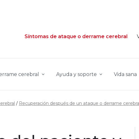
Síntomas de ataque o derrame cerebral
derrame cerebral
Ayuda y soporte
Vida sana
erebral
Recuperación después de un ataque o derrame cerebra