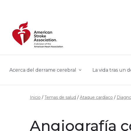
Skip to main content
Acerca del derrame cerebral
La vida tras un 
Inicio
Temas de salud
Ataque cardíaco
Diagno
Angiografía c