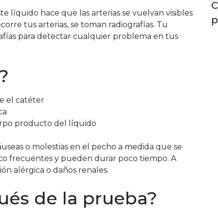
C
te líquido hace que las arterias se vuelvan visibles
p
corre tus arterias, se toman radiografías. Tu
grafías para detectar cualquier problema en tus
r?
e el catéter
ca
rpo producto del líquido
seas o molestias en el pecho a medida que se
oco frecuentes y pueden durar poco tiempo. A
ón alérgica o daños renales.
és de la prueba?