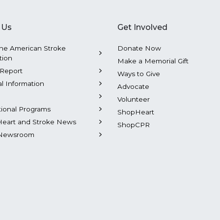
 Us
Get Involved
he American Stroke
Donate Now
tion
Make a Memorial Gift
Report
Ways to Give
al Information
Advocate
Volunteer
tional Programs
ShopHeart
Heart and Stroke News
ShopCPR
Newsroom