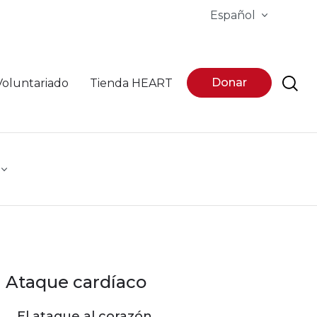
Español
Donar
Voluntariado
Tienda HEART
Ataque cardíaco
El ataque al corazón