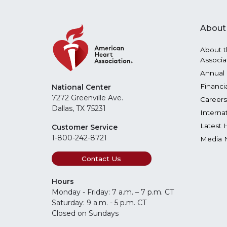
About
About t
Associa
Annual 
Financi
National Center
7272 Greenville Ave.
Careers
Dallas, TX 75231
Interna
Latest 
Customer Service
1-800-242-8721
Media 
Contact Us
Hours
Monday - Friday: 7 a.m. – 7 p.m. CT
Saturday: 9 a.m. - 5 p.m. CT
Closed on Sundays