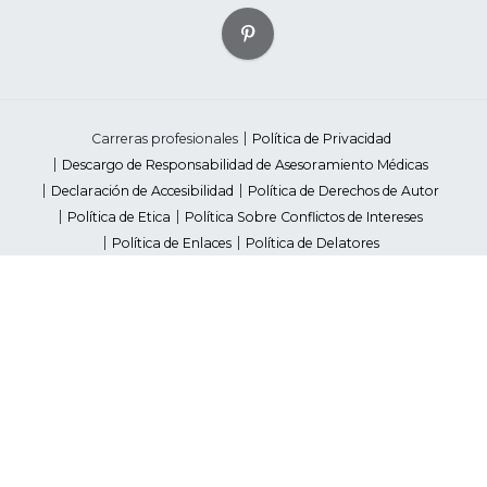
Carreras profesionales
Política de Privacidad
Descargo de Responsabilidad de Asesoramiento Médicas
Declaración de Accesibilidad
Política de Derechos de Autor
Política de Etica
Política Sobre Conflictos de Intereses
Política de Enlaces
Política de Delatores
Pautas de Contenido Editorial
Proveedores
Avisos de Recaudación de Fondos Estatales
Your Privacy Rights
©2026 American Heart Association, Inc. All rights reserved.
Unauthorized use prohibited.
The American Heart Association is a qualified 501(c)(3) tax-exempt
organization. Tax ID Number: 13-5613797
*Red Dress™ DHHS | Go Red for Women® & National Wear Red Day®
are trademarks of American Heart Association, Inc.