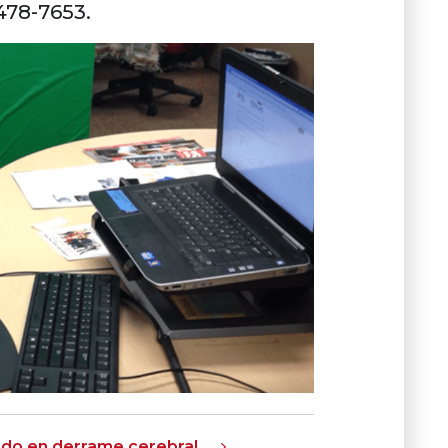
478-7653.
ado en derrame cerebral