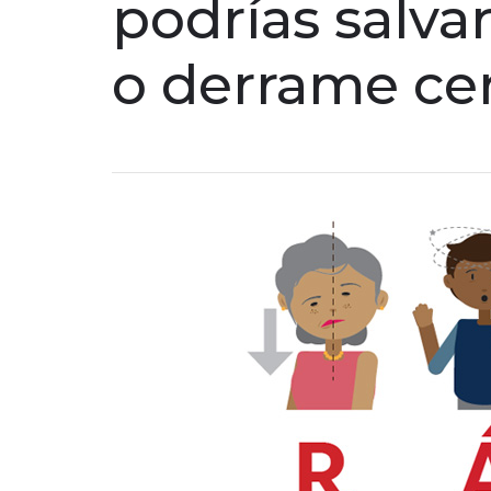
podrías salva
o derrame cer