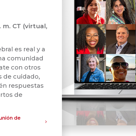
. m. CT (virtual,
bral es real y a
una comunidad
ate con otros
 de cuidado,
tén respuestas
ertos de
eunión de