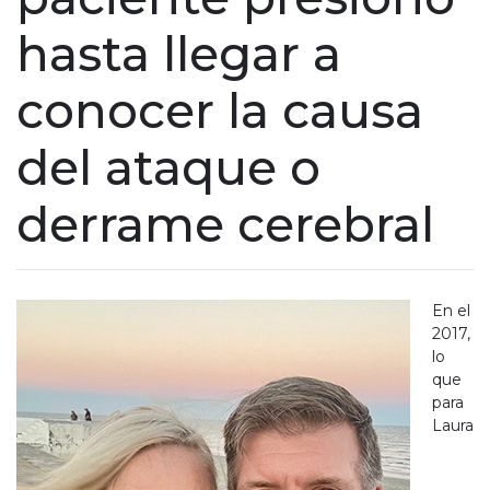
hasta llegar a
conocer la causa
del ataque o
derrame cerebral
En el
2017,
lo
que
para
Laura